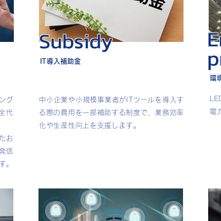
E
Subsidy
p
IT導入補助金
環
L
ング
中小企業や小規模事業者がITツールを導入す
電
完全代
る際の費用を一部補助する制度で、業務効率
化や生産性向上を支援します。
たお
発信
す。