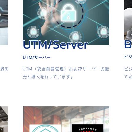
B
UTM/Server
ビジ
UTM/サーバー
削減を
UTM（統合脅威管理）およびサーバーの販
ビ
売と導入を行っています。
て