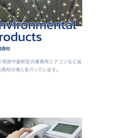
nvironmental
roducts
境商材
ED照明や最新型の業務用エアコンなど省
力商材の導入を行っています。