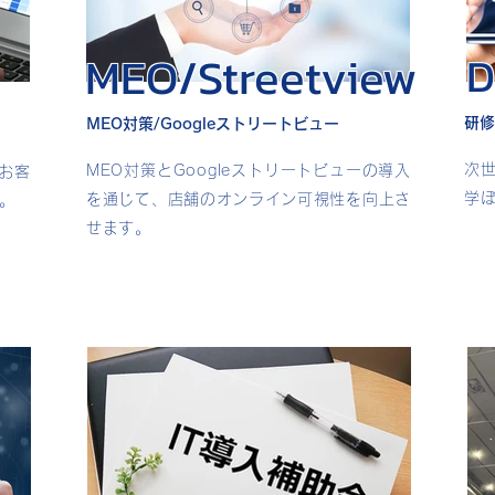
MEO/Streetview
D
研修
MEO対策/Googleストリートビュー
次
MEO対策とGoogleストリートビューの導入
お客
学
を通じて、店舗のオンライン可視性を向上さ
。
せます。