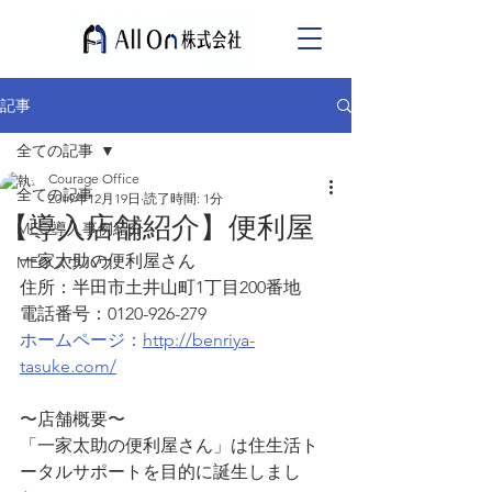
記事
全ての記事
Courage Office
全ての記事
2019年12月19日
読了時間: 1分
【導入店舗紹介】便利屋
MEO導入事例紹介
一家太助の便利屋さん
MEOノウハウ
住所：半田市土井山町1丁目200番地
電話番号：0120-926-279
ホームページ：
http://benriya-
tasuke.com/
〜店舗概要〜
「一家太助の便利屋さん」は住生活ト
ータルサポートを目的に誕生しまし