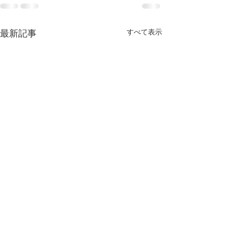
すべて表示
最新記事
【MEO導入事例】南知
【MEO導入事
多 リゾートホテル
区 買取