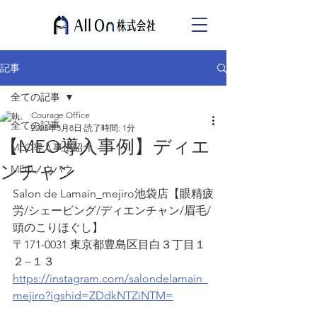
記事
全ての記事
Courage Office
全ての記事
2023年3月8日
読了時間: 1分
【MEO導入事例】ディエ
MEO導入事例紹介
ンチャン
MEOノウハウ
Salon de Lamain_mejiro池袋店【眼精疲
労/シェービング/ディエンチャン/眉毛/
頭のこりほぐし】
〒171-0031 東京都豊島区目白３丁目１
２−１３
https://instagram.com/salondelamain_
mejiro?igshid=ZDdkNTZiNTM=