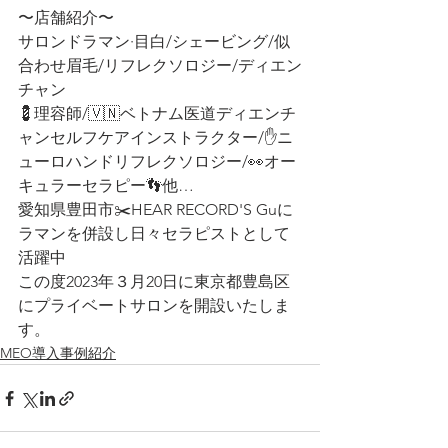
〜店舗紹介〜
サロンドラマン·目白/シェービング/似
合わせ眉毛/リフレクソロジー/ディエン
チャン
💈理容師/🇻🇳ベトナム医道ディエンチ
ャンセルフケアインストラクター/✋ニ
ューロハンドリフレクソロジー/👀オー
キュラーセラピー👣他…
愛知県豊田市✂️HEAR RECORD'S Guに
ラマンを併設し日々セラピストとして
活躍中
この度2023年３月20日に東京都豊島区
にプライベートサロンを開設いたしま
す。
MEO導入事例紹介