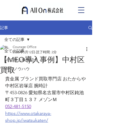
記事
全ての記事
Courage Office
全ての記事
2025年5月12日
読了時間: 2分
【MEO導入事例】中村区
MEO導入事例紹介
買取
MEOノウハウ
貴金属 ブランド買取専門店 おたからや 
中村区岩塚店 腕時計
〒453-0826 愛知県名古屋市中村区鈍池
町３丁目１３７ メゾンＭ
052-481-5150
https://www.otakaraya-
shop.jp/iwatsukaten/