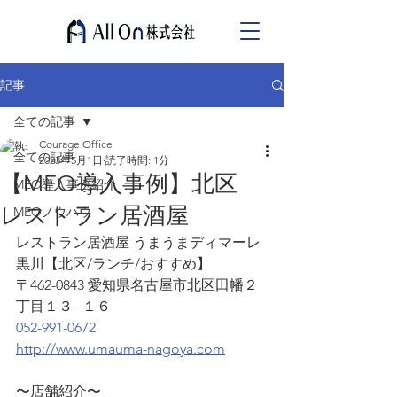
記事
全ての記事
Courage Office
全ての記事
2023年5月1日
読了時間: 1分
【MEO導入事例】北区
MEO導入事例紹介
レストラン居酒屋
MEOノウハウ
レストラン居酒屋 うまうまディマーレ
黒川【北区/ランチ/おすすめ】
〒462-0843 愛知県名古屋市北区田幡２
丁目１３−１６
052-991-0672
http://www.umauma-nagoya.com
〜店舗紹介〜