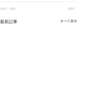
すべて表示
最新記事
【MEO導入事例】南知
【MEO導入事