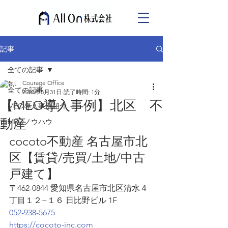
記事
全ての記事
Courage Office
全ての記事
2023年8月31日
読了時間: 1分
【MEO導入事例】北区 不
MEO導入事例紹介
動産
MEOノウハウ
cocoto不動産 名古屋市北
区【賃貸/売買/土地/中古
戸建て】
〒462-0844 愛知県名古屋市北区清水４
丁目１２−１６ 日比野ビル 1F
052-938-5675
https://cocoto-inc.com