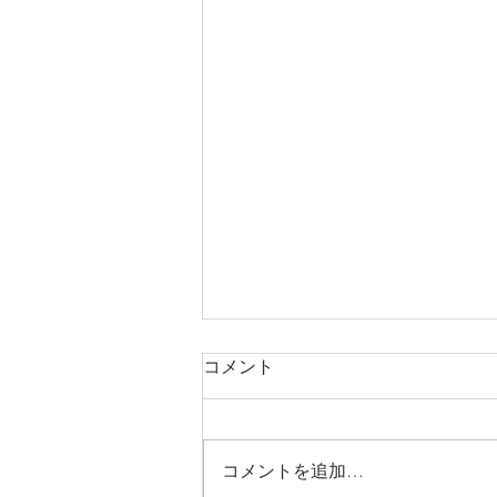
【MEO導入事例】名古屋 日
コメント
本料理
個室 和食 接待 四季の蔵 右近【名
古屋/日本料理】 〒451-0042 愛知
コメントを追加…
県名古屋市西区那古野１丁目３６