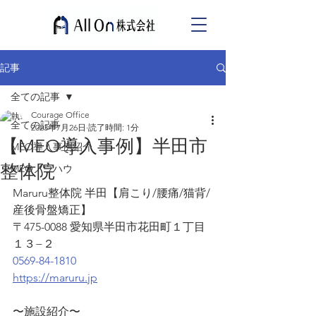
記事
全ての記事
Courage Office
全ての記事
2023年7月26日
読了時間: 1分
【MEO導入事例】半田市
MEO導入事例紹介
整体院
MEOノウハウ
Maruru整体院 半田【肩こり/腰痛/猫背/
産後骨盤矯正】
〒475-0088 愛知県半田市花田町１丁目
１３−２
0569-84-1810
https://maruru.jp
〜施設紹介〜