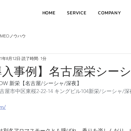
HOME
SERVICE
COMPANY
MEOノウハウ
21年8月12日
読了時間: 1分
導入事例】名古屋栄シー
A FLOW 新栄【名古屋/シーシャ/深夜】
県名古屋市中区東桜2-22-14 キングビル104新栄/シーシャ/深
om/
シャ）は別名アロマスモークとも呼ばれ、香りを楽しんだり