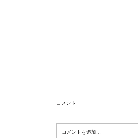
【MEO導入事例】名古屋 日
コメント
本料理
個室 和食 接待 四季の蔵 右近【名
古屋/日本料理】 〒451-0042 愛知
コメントを追加…
県名古屋市西区那古野１丁目３６