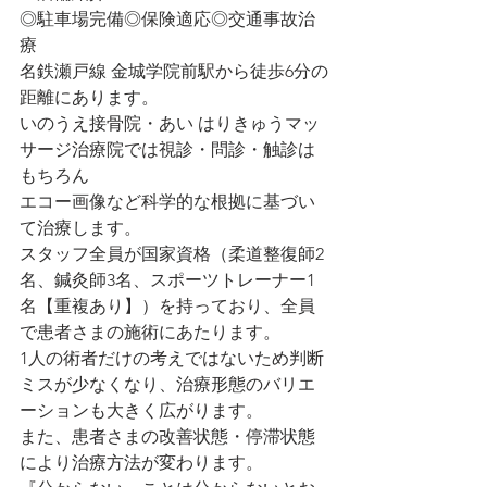
◎駐車場完備◎保険適応◎交通事故治
療
名鉄瀬戸線 金城学院前駅から徒歩6分の
距離にあります。
いのうえ接骨院・あい はりきゅうマッ
サージ治療院では視診・問診・触診は
もちろん
エコー画像など科学的な根拠に基づい
て治療します。
スタッフ全員が国家資格（柔道整復師2
名、鍼灸師3名、スポーツトレーナー1
名【重複あり】）を持っており、全員
で患者さまの施術にあたります。
1人の術者だけの考えではないため判断
ミスが少なくなり、治療形態のバリエ
ーションも大きく広がります。
また、患者さまの改善状態・停滞状態
により治療方法が変わります。