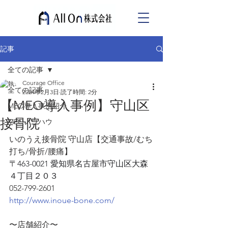
記事
全ての記事
Courage Office
全ての記事
2024年2月3日
読了時間: 2分
【MEO導入事例】守山区
MEO導入事例紹介
接骨院
MEOノウハウ
いのうえ接骨院 守山店【交通事故/むち
打ち/骨折/腰痛】
〒463-0021 愛知県名古屋市守山区大森
４丁目２０３
052-799-2601
http://www.inoue-bone.com/
〜店舗紹介〜