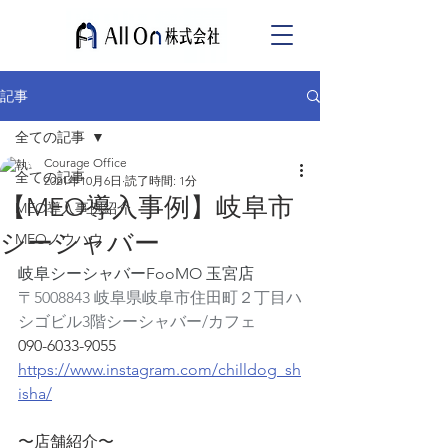
記事
全ての記事
Courage Office
全ての記事
2021年10月6日
読了時間: 1分
【MEO導入事例】岐阜市
MEO導入事例紹介
シーシャバー
MEOノウハウ
岐阜シーシャバーFooMO 玉宮店
〒5008843 岐阜県岐阜市住田町２丁目ハ
シゴビル3階シーシャバー/カフェ
090-6033-9055
https://www.instagram.com/chilldog_sh
isha/
〜店舗紹介〜