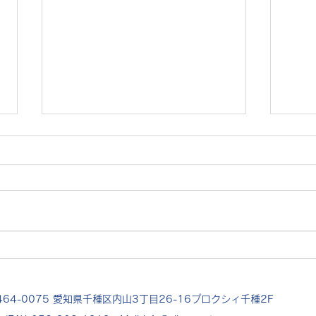
【MEO導入事例】南知多 リ
【M
ゾートホテル
取
サンセットリゾートホテル セン
貴金
トロ知多【おすすめ/安い】 〒
から
470-3322 愛知県知多郡南知多町
453
山海高峯１３−１ 0569-47-6021
鈍池
https://centro-chita.jp 伊勢湾を一
052-4
望できるテラスやレストランで、
https
知多の海鮮と地元の恵みをご堪能
shop
464-0075 愛知県千種区内山3丁目26-16プロクシィ千種2F
いただけます。...
場有】