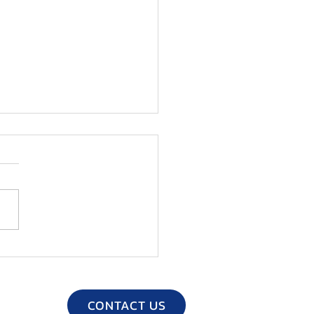
EO導入事例】中村区 買
属 ブランド買取専門店 おた
や 中村区岩塚店 腕時計 〒
-0826 愛知県名古屋市中村区
町３丁目１３７ メゾンＭ
81-5150
://www.otakaraya-
.jp/iwatsukaten/ 【無料駐車
...
CONTACT US