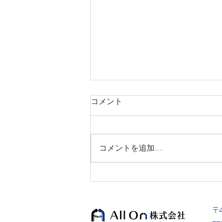
【MEO導入事例】名古屋 日
コメント
本料理
個室 和食 接待 四季の蔵 右近【名
古屋/日本料理】 〒451-0042 愛知
コメントを追加…
県名古屋市西区那古野１丁目３６
−１９ 052-586-0392
https://tabelog.com/aichi/A2301/
A230101/23007783/ 【名古屋駅か
ら徒歩3分】...
〒