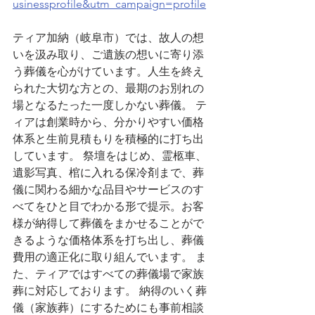
usinessprofile&utm_campaign=profile
ティア加納（岐阜市）では、故人の想
いを汲み取り、ご遺族の想いに寄り添
う葬儀を心がけています。人生を終え
られた大切な方との、最期のお別れの
場となるたった一度しかない葬儀。 テ
ィアは創業時から、分かりやすい価格
体系と生前見積もりを積極的に打ち出
しています。 祭壇をはじめ、霊柩車、
遺影写真、棺に入れる保冷剤まで、葬
儀に関わる細かな品目やサービスのす
べてをひと目でわかる形で提示。お客
様が納得して葬儀をまかせることがで
きるような価格体系を打ち出し、葬儀
費用の適正化に取り組んでいます。 ま
た、ティアではすべての葬儀場で家族
葬に対応しております。 納得のいく葬
儀（家族葬）にするためにも事前相談