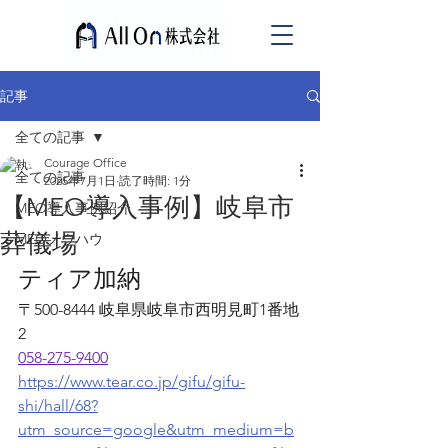
記事
全ての記事
Courage Office
全ての記事
2025年7月1日
読了時間: 1分
【MEO導入事例】岐阜市
MEO導入事例紹介
葬儀場
MEOノウハウ
ティア加納
〒500-8444 岐阜県岐阜市西明見町1番地
2
058-275-9400
https://www.tear.co.jp/gifu/gifu-
shi/hall/68?
utm_source=google&utm_medium=b