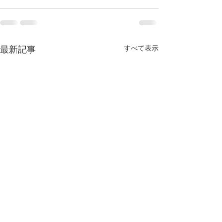
すべて表示
最新記事
【MEO導入事例】南知
【MEO導入事