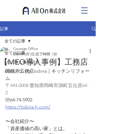
記事
全ての記事
Courage Office
全ての記事
2021年6月1日
読了時間: 1分
【MEO導入事例】工務店
MEO導入事例紹介
岡崎市工務店tobira｜キッチンリフォー
MEOノウハウ
ム
〒444-0008 愛知県岡崎市洞町五位原64-
2
0564-74-5902
https://tobira-h.com/
〜会社紹介〜
「資産価値の高い家」とは。