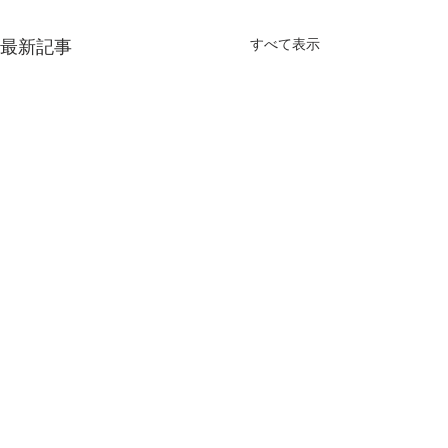
すべて表示
最新記事
【MEO導入事例】南知
【MEO導入事
多 リゾートホテル
区 買取