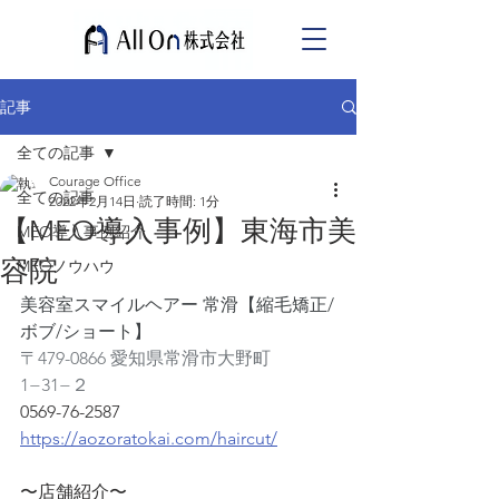
記事
全ての記事
Courage Office
全ての記事
2022年2月14日
読了時間: 1分
【MEO導入事例】東海市美
MEO導入事例紹介
容院
MEOノウハウ
美容室スマイルヘアー 常滑【縮毛矯正/
ボブ/ショート】
〒479-0866 愛知県常滑市大野町
1−31−２
0569-76-2587
https://aozoratokai.com/haircut/
〜店舗紹介〜