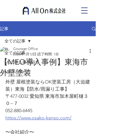
記事
全ての記事
Courage Office
全ての記事
2023年1月12日
読了時間: 1分
【MEO導入事例】東海市
MEO導入事例紹介
外壁塗装
MEOノウハウ
外壁 屋根塗装ならOK塗装工房（大迫建
装）東海【防水/雨漏り工事】
〒477-0032 愛知県 東海市加木屋町樋３
０−７
052-880-6445
https://www.osako-kenso.com/
〜会社紹介〜