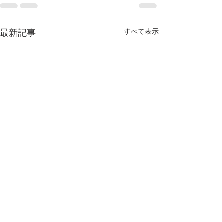
すべて表示
最新記事
【MEO導入事例】南知
【MEO導入事
多 リゾートホテル
区 買取