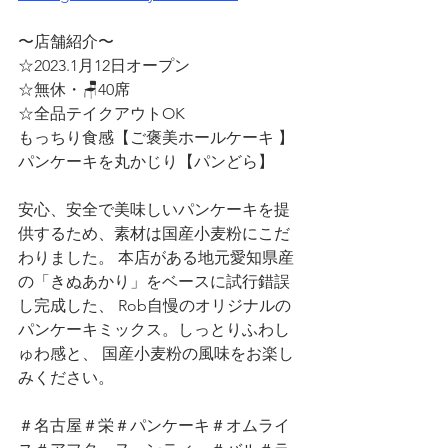
〜店舗紹介〜
☆2023.1月12日オープン
☆無休・🪑40席
☆全品テイクアウトOK
もっちり食感【ご褒美ホールケーキ 】
パンケーキを丸かじり【パンどら】
安心、安全で美味しいパンケーキを提
供するため、素材は国産小麦粉にこだ
わりました。 本店がある地元愛知県産
の「きぬあかり」をベースに試行錯誤
し完成した、 Rob自慢のオリジナルの
パンケーキミックス。しっとりふわし
ゅわ感と、 国産小麦粉の風味をお楽し
みください。
＃名古屋＃栄＃パンケーキ＃オムライ