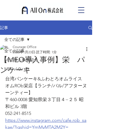
記事
全ての記事
Courage Office
全ての記事
2023年1月23日
読了時間: 1分
【MEO導入事例】栄 パ
MEO導入事例紹介
ンケーキ
MEOノウハウ
台湾パンケーキ&ふわとろオムライス 
オムROb栄店【ランチ/バル/アフターヌ
ーンティー】
〒460-0008 愛知県栄３丁目４−２５ 昭
和ビル 3階
052-241-8515
https://www.instagram.com/cafe.rob_sa
kae/?igshid=YmMyMTA2M2Y=