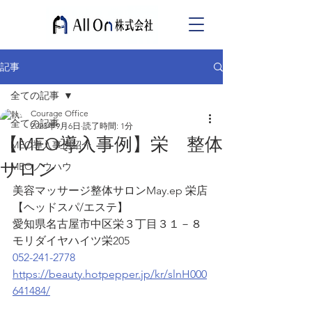
記事
全ての記事
Courage Office
全ての記事
2023年9月6日
読了時間: 1分
【MEO導入事例】栄 整体
MEO導入事例紹介
サロン
MEOノウハウ
美容マッサージ整体サロンMay.ep 栄店
【ヘッドスパ/エステ】
愛知県名古屋市中区栄３丁目３１－８
モリダイヤハイツ栄205
052-241-2778
https://beauty.hotpepper.jp/kr/slnH000
641484/