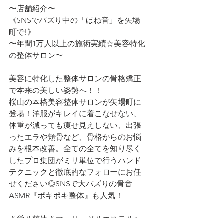
〜店舗紹介〜
《SNSでバズり中の「ほね音」を矢場
町で!》
〜年間1万人以上の施術実績☆美容特化
の整体サロン〜
美容に特化した整体サロンの骨格矯正
で本来の美しい姿勢へ！！
桜山の本格美容整体サロンが矢場町に
登場！洋服がキレイに着こなせない、
体重が減っても痩せ見えしない、出張
ったエラや頬骨など、骨格からのお悩
みを根本改善。全ての全てを知り尽く
したプロ集団がミリ単位で行うハンド
テクニックと徹底的なフォローにお任
せください◎SNSで大バズりの骨音
ASMR『ポキポキ整体』も人気！