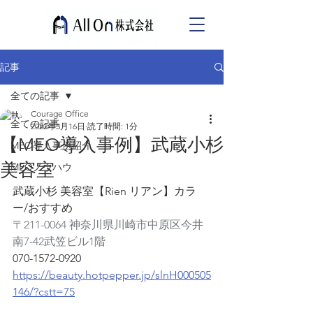
記事
全ての記事
Courage Office
全ての記事
2022年3月16日
読了時間: 1分
【MEO導入事例】武蔵小杉
MEO導入事例紹介
美容室
MEOノウハウ
武蔵小杉 美容室【Rien リアン】カラ
ー/おすすめ
〒211-0064 神奈川県川崎市中原区今井
南7-42武笠ビル1階
070-1572-0920
https://beauty.hotpepper.jp/slnH000505
146/?cstt=75