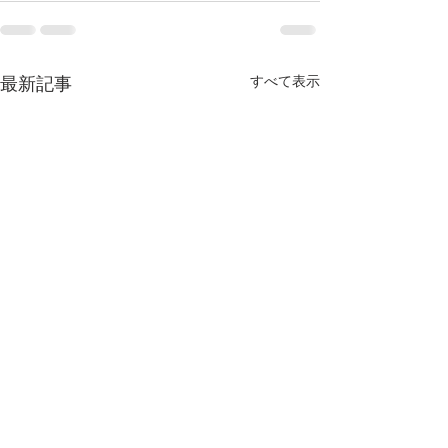
すべて表示
最新記事
【MEO導入事例】南知
【MEO導入事