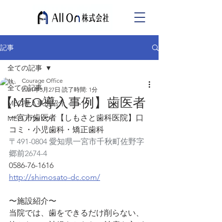
記事
全ての記事
Courage Office
全ての記事
2021年3月27日
読了時間: 1分
【MEO導入事例】歯医者
MEO導入事例紹介
一宮市歯医者【しもさと歯科医院】口
MEOノウハウ
コミ・小児歯科・矯正歯科
〒491-0804 愛知県一宮市千秋町佐野字
郷前2674-4
0586-76-1616
http://shimosato-dc.com/
〜施設紹介〜
当院では、歯をできるだけ削らない、