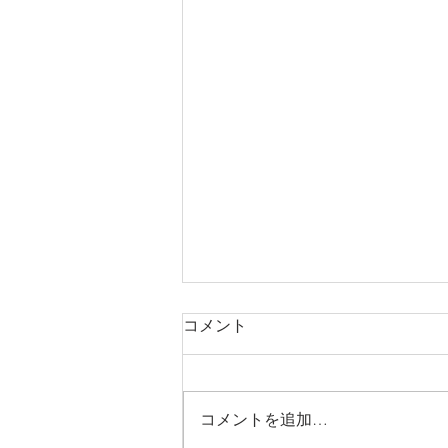
【MEO導入事例】名古屋 日
コメント
本料理
個室 和食 接待 四季の蔵 右近【名
古屋/日本料理】 〒451-0042 愛知
コメントを追加…
県名古屋市西区那古野１丁目３６