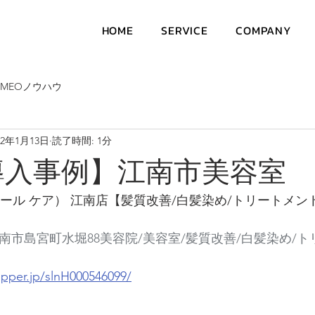
HOME
SERVICE
COMPANY
MEOノウハウ
22年1月13日
読了時間: 1分
導入事例】江南市美容室
（ロアール ケア） 江南店【髪質改善/白髪染め/トリートメン
知県江南市島宮町水堀88美容院/美容室/髪質改善/白髪染め/
epper.jp/slnH000546099/