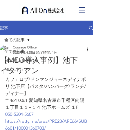
記事
全ての記事
Courage Office
全ての記事
2023年8月25日
読了時間: 1分
【MEO導入事例】池下
MEO導入事例紹介
イタリアン
MEOノウハウ
カフェロブ/ドンマンジョーネディナポ
リ 池下店【パスタ/ハンバーグ/ランチ/
ディナー】
〒464-0061 愛知県名古屋市千種区向陽
１丁目１１−１４ 池下ホームズ １F
050-5304-5607
https://retty.me/area/PRE23/ARE66/SUB
6601/100001360703/