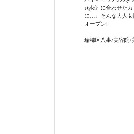
style》に合わ
に…』そんな大人女
オープン!!
瑞穂区八事/美容院/