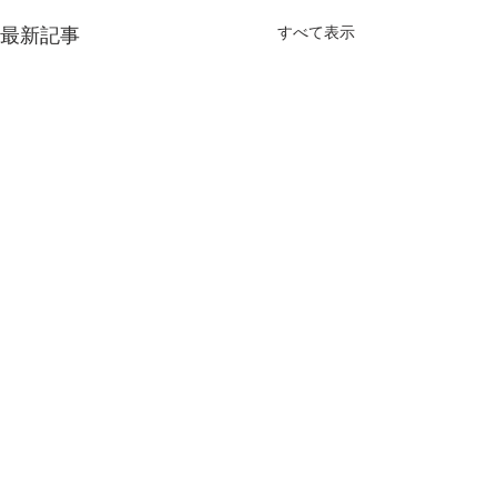
すべて表示
最新記事
【MEO導入事例】南知
【MEO導入事
多 リゾートホテル
区 買取
サンセットリゾートホテル セ
貴金属 ブランド
コメント