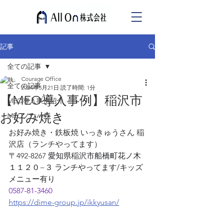
記事
全ての記事
Courage Office
全ての記事
2024年5月21日
読了時間: 1分
【MEO導入事例】稲沢市
MEO導入事例紹介
お好み焼き
MEOノウハウ
お好み焼き・鉄板焼 いっきゅうさん 稲
沢店（ランチやってます）
〒492-8267 愛知県稲沢市船橋町花ノ木
１１２０−３ ランチやってます/キッズ
メニュー有り
0587-81-3460
https://dime-group.jp/ikkyusan/