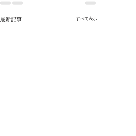
すべて表示
最新記事
【MEO導入事例】静岡
【MEO導入事
市 美容院
屋 日本料理