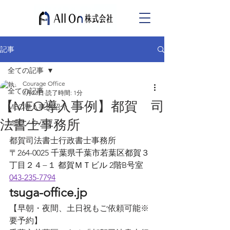
記事
全ての記事
Courage Office
全ての記事
3月23日
読了時間: 1分
【MEO導入事例】都賀 司
MEO導入事例紹介
法書士事務所
MEOノウハウ
都賀司法書士行政書士事務所
〒264-0025 千葉県千葉市若葉区都賀３
丁目２４−１ 都賀ＭＴビル 2階B号室
043-235-7794
tsuga-office.jp
【早朝・夜間、土日祝もご依頼可能※
要予約】