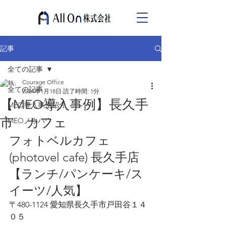
記事
全ての記事
Courage Office
全ての記事
2024年1月18日
読了時間: 1分
【MEO導入事例】長久手
MEO導入事例紹介
市 カフェ
MEOノウハウ
フォトベルカフェ
(photovel cafe) 長久手店
【ランチ/パンケーキ/ス
イーツ/人気】
〒480-1124 愛知県長久手市戸田谷１４
０５