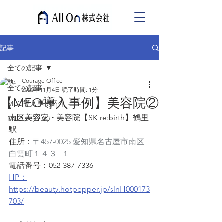
記事
全ての記事
Courage Office
全ての記事
2020年11月4日
読了時間: 1分
【MEO導入事例】美容院②
MEO導入事例紹介
南区美容室・美容院【SK re:birth】鶴里
MEOノウハウ
駅
住所：
〒457-0025 愛知県名古屋市南区
白雲町１４３−１
電話番号：052-387-7336
HP：
https://beauty.hotpepper.jp/slnH000173
703/