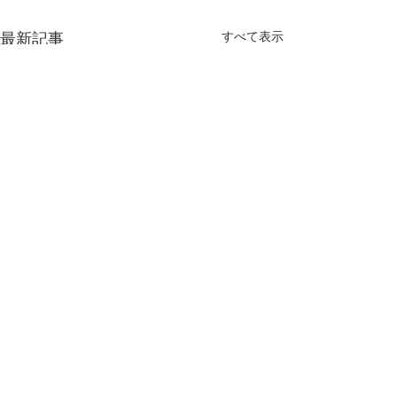
すべて表示
最新記事
【MEO導入事例】南知
【MEO導入事
多 リゾートホテル
区 買取