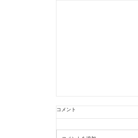
【MEO導入事例】名古屋 日
コメント
本料理
個室 和食 接待 四季の蔵 右近【名
古屋/日本料理】 〒451-0042 愛知