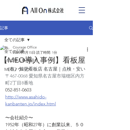
記事
全ての記事
Courage Office
全ての記事
2021年2月15日
読了時間: 1分
【MEO導入事例】看板屋
MEO導入事例紹介
（有）旭堂看板店 名古屋｜点検・安い
MEOノウハウ
〒467-0068 愛知県名古屋市瑞穂区内方
町2丁目8番地
052-851-0603
http://www.asahido-
kanbanten.jp/index.html
〜会社紹介〜
1952年（昭和27年）に創業以来、５０