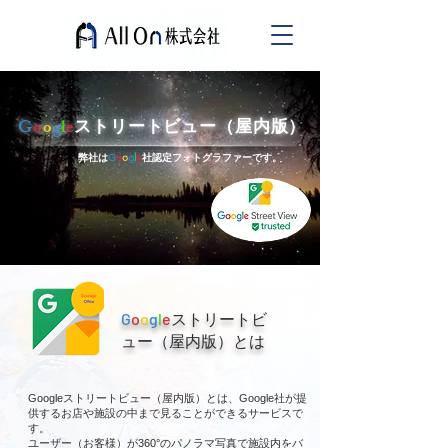
G
o
o
g
l
e
ストリートビュー（屋内版）
弊社は
G
o
o
g
l
e
社認定フォトグラファーです。
​G
o
o
g
l
e
ストリートビ
ュー（屋内版）とは
Googleストリートビュー（屋内版）とは、Google社が提
供するお店や施設の中まで見ることができるサービスで
す。
ユーザー（お客様）が360°のパノラマ写真で施設内をバ