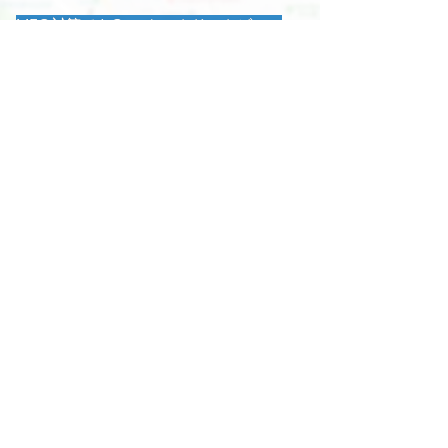
MEO対策でもGoogleストリートビュー
（屋内版）は活躍しています
MEOとは「
M
ap
E
ngine
O
ptimization
（マップ検索エンジン最適化）」の略です。
横の画像の「上の赤枠の部分がMEO」「下の青
枠の部分がSEO」です。
★MEOで上位３つ以内に入るとSEOより上に表
示されます。
※MEO対策とSEO対策は違います。
MEOの表示位置を上げるためには、Googleマイ
ビジネスの
店舗情報を最適化させることが必要です。
その中の重要な役割の一つが
Googleストリート
ビュー（屋内版）
です。
Courage OfficeではMEO対策もお手伝いしており
ます。
詳しくはこちら