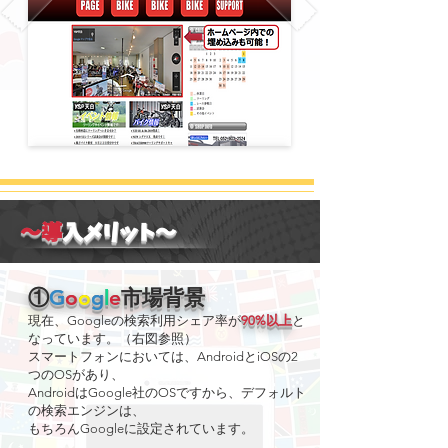
〜導
入メリット〜
①
G
o
o
g
l
e
市場背景
現在、Googleの検索利用シェア率が
90%以上
と
なっています。（右図参照）
スマートフォンにおいては、AndroidとiOSの2
つのOSがあり、
AndroidはGoogle社のOSですから、デフォルト
の検索エンジンは、
もちろんGoogleに設定されています。