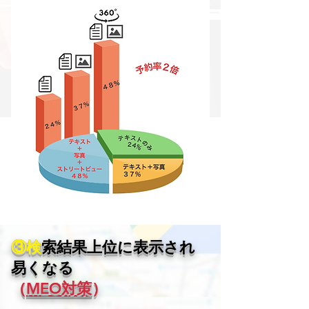
③検
索結果上位に表示され
易くなる
（
MEO対策
）