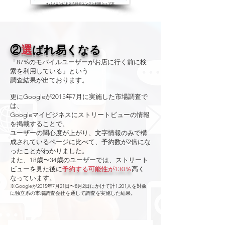
②
選
ばれ易くなる
「87%のモバイルユーザーがお店に行く前に検
索を利用している」という
調査結果が出ております。
更にGoogleが2015年7月に実施した市場調査で
は、
Googleマイビジネスにストリートビューの情報
を掲載することで、
ユーザーの関心度が上がり、文字情報のみで構
成されているページに比べて、予約数が2倍にな
ったことがわかりました。
また、18歳〜34歳のユーザーでは、ストリート
ビューを見た後に
予約する可能性が130％
高く
なっています。
※Googleが2015年7月21日〜8月2日にかけて計1,201人を対象
に独立系の市場調査会社を通して調査を実施した結果。