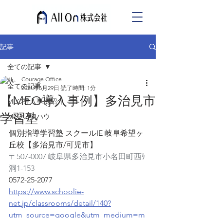
記事
全ての記事
Courage Office
全ての記事
2021年6月29日
読了時間: 1分
【MEO導入事例】多治見市
MEO導入事例紹介
学習塾
MEOノウハウ
個別指導学習塾 スクールIE 岐阜希望ヶ
丘校【多治見市/可児市】
〒507-0007 岐阜県多治見市小名田町西ｹ
洞1-153
0572-25-2077
https://www.schoolie-
net.jp/classrooms/detail/140?
utm_source=google&utm_medium=m