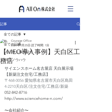
記事
全ての記事
Courage Office
全ての記事
2021年9月25日
読了時間: 1分
【MEO導入事例】天白区工
MEO導入事例紹介
務店
MEOノウハウ
サイエンスホーム名古屋店 天白展示場
【新築注文住宅/工務店】
〒468-0056 愛知県名古屋市天白区島田
4-2210天白区/注文住宅/工務店/新築
052-842-8716
http://www.sciencehome-n.com/
〜会社紹介〜