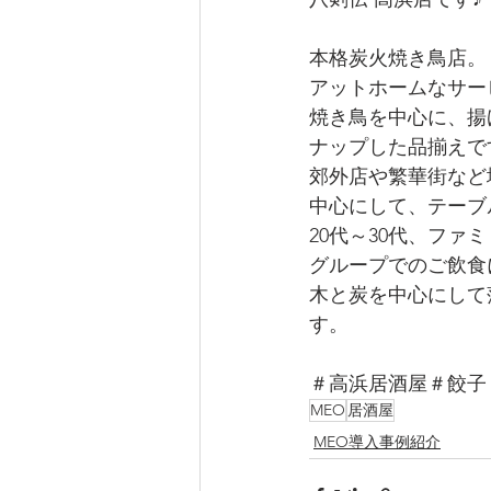
本格炭火焼き鳥店。
アットホームなサー
焼き鳥を中心に、揚
ナップした品揃えで
郊外店や繁華街など
中心にして、テーブ
20代～30代、フ
グループでのご飲食
木と炭を中心にして
す。
＃高浜居酒屋＃餃子
MEO
居酒屋
MEO導入事例紹介