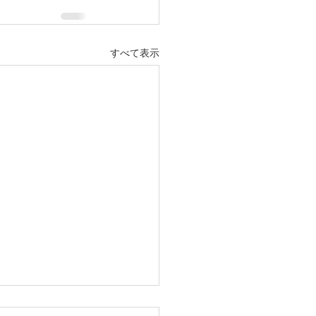
すべて表示
EO導入事例】中村区 買