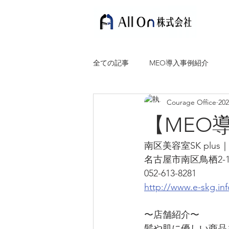
全ての記事
MEO導入事例紹介
Courage Office
20
【MEO
南区美容室SK plu
名古屋市南区鳥栖2-1
052-613-8281
http://www.e-skg.inf
〜店舗紹介〜
髪や肌に優しい商品